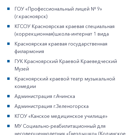
ГОУ «Профессиональный лицей № 9»
(г.красноярск)
КГСОУ Красноярская краевая специальная
(коррекционная)школа-интернат 1 вида
Красноярская краевая государственная
филармония
ГУК Красноярский Краевой Краеведческий
Музей
Красноярский краевой театр музыкальной
комедии
Администрация г.Ачинска
Администрация г.Зеленогорска
+7-800-700-24-57
Частным клиентам
КГОУ «Канское медицинское училище»
Корпоративным клиентам
МУ Социально-реабилитационный для
несовершеннолетних «Гнездышко» (Кодинское