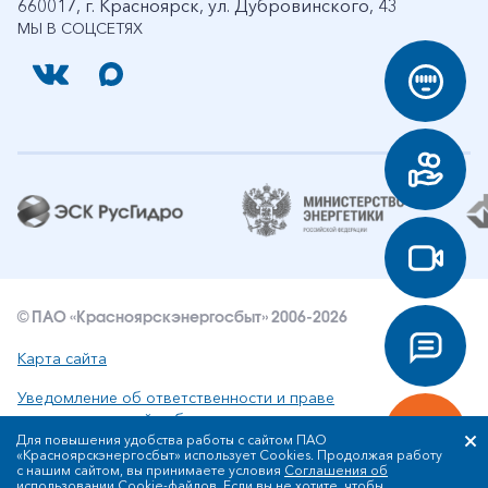
660017, г. Красноярск, ул. Дубровинского, 43
МЫ В СОЦСЕТЯХ
© ПАО «Красноярскэнергосбыт» 2006-2026
Карта сайта
Уведомление об ответственности и праве
интеллектуальной собственности
Для повышения удобства работы с сайтом ПАО
«Красноярскэнергосбыт» использует Cookies. Продолжая работу
Политика ПАО «Красноярскэнергосбыт» в отношении
с нашим сайтом, вы принимаете условия
Соглашения об
обработки персональных данных
использовании Cookie-файлов
. Если вы не хотите, чтобы