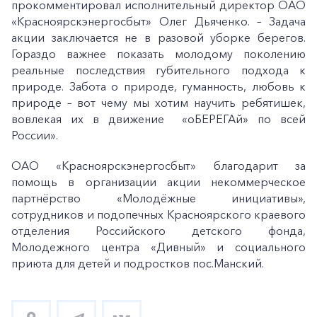
прокомментировал исполнительный директор ОАО
«Красноярскэнергосбыт» Олег Дьяченко. – Задача
акции заключается не в разовой уборке берегов.
Гораздо важнее показать молодому поколению
реальные последствия губительного подхода к
природе. Забота о природе, гуманность, любовь к
природе – вот чему мы хотим научить ребятишек,
вовлекая их в движение «оБЕРЕГАй» по всей
России».
ОАО «Красноярскэнергосбыт» благодарит за
помощь в организации акции некоммерческое
+7-800-700-24-57
партнёрство «Молодёжные инициативы»,
Частным клиентам
сотрудников и подопечных Красноярского краевого
Корпоративным клиентам
отделения Российского детского фонда,
Молодежного центра «Дивный» и социального
приюта для детей и подростков пос.Манский.
Заказать обратный звонок