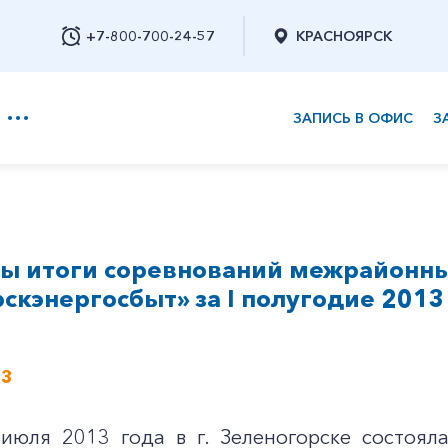
+7-800-700-24-57
КРАСНОЯРСК
ЗАПИСЬ В ОФИС
З
+7-800-700-24-57
ы итоги соревнований межрайонн
Заказать обратный звонок
скэнергосбыт» за I полугодие 2013
13
июля 2013 года в г. Зеленогорске состоял