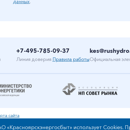
данных
.
+7-495-785-09-37
kes@rushydro
н
Линия доверия
Правила работы
Официальная эле
рта сайта
уальной собственности
О «Красноярскэнергосбыт» использует Cookies. П