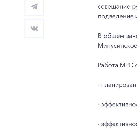
совещание р
подведение и
В общем зач
Минусинское
Работа МРО о
- планирован
- эффективно
- эффективно