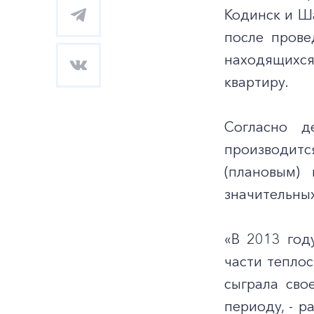
Кодинск и Ш
после прове
находящихся
квартиру.
Согласно д
производит
(плановым)
значительных
«В 2013 год
части теплос
сыграла сво
периоду, - 