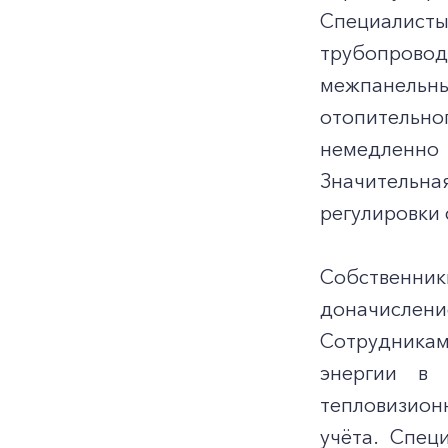
Специалист
трубопровод
межпанельны
отопительно
немедленно 
Значительна
регулировки 
Собственни
доначислен
Сотрудникам
энергии в 
тепловизион
учёта. Спец