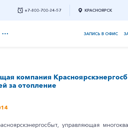
+7-800-700-24-57
КРАСНОЯРСК
ЗАПИСЬ В ОФИС
З
+7-800-700-24-57
щая компания Красноярскэнергосб
Заказать обратный звонок
ей за отопление
014
асноярскэнергосбыт, управляющая многокв