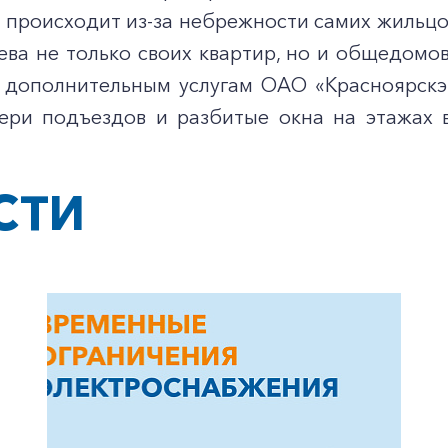
 происходит из-за небрежности самих жильцо
ева не только своих квартир, но и общедомо
 дополнительным услугам ОАО «Красноярскэ
ери подъездов и разбитые окна на этажах 
+7-800-700-24-57
Частным клиентам
СТИ
Корпоративным клиентам
Заказать обратный звонок