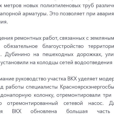
х метров новых полиэтиленовых труб различн
апорной арматуры. Это позволяет при авария
ия.
дения ремонтных работ, связанных с земляны
ь обязательное благоустройство территор
. Дубинино на пешеходных дорожках, улиц
 установили на колодцы сетей водоотведения
мание руководство участка ВКХ уделяет моде
од работы специалисты Красноярскэнергосбы
одонапорную колонку, отремонтировали три 
ию отремонтированный сетевой насос. Д
ния ВКХ обновлена большая часть г