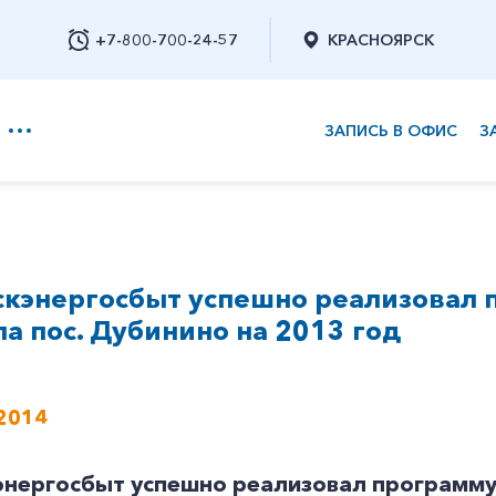
+7-800-700-24-57
КРАСНОЯРСК
ЗАПИСЬ В ОФИС
З
+7-800-700-24-57
скэнергосбыт успешно реализовал
Заказать обратный звонок
а пос. Дубинино на 2013 год
2014
энергосбыт успешно реализовал программу