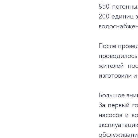
850 погонны
200 единиц з
водоснабжен
После прове
проводилос
жителей пос
изготовили и
Большое вни
За первый г
насосов и в
эксплуатац
обслужива