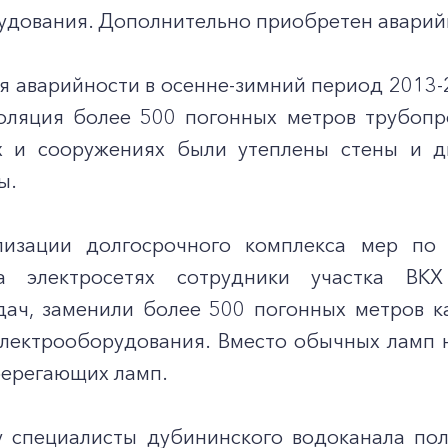
удования. Дополнительно приобретен аварийн
я аварийности в осенне-зимний период 2013-
оляция более 500 погонных метров трубопр
х и сооружениях были утеплены стены и д
ы.
лизации долгосрочного комплекса мер по
+7-800-700-24-57
Частным клиентам
а электросетях сотрудники участка ВК
дач, заменили более 500 погонных метров 
Корпоративным клиентам
электрооборудования. Вместо обычных ламп 
берегающих ламп.
Заказать обратный звонок
у специалисты дубининского водоканала по