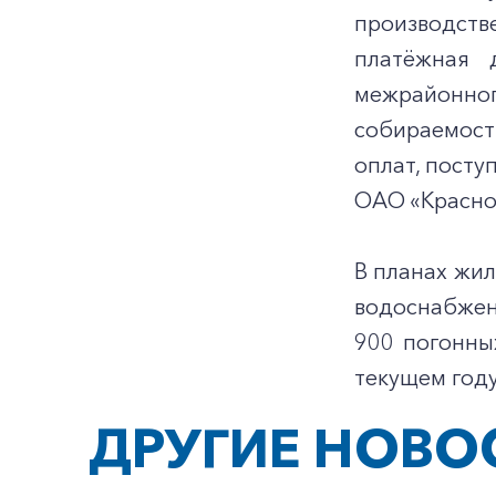
производст
платёжная 
межрайонно
собираемост
оплат, посту
ОАО «Красноя
В планах жил
водоснабжен
900 погонны
текущем году
ДРУГИЕ НОВО