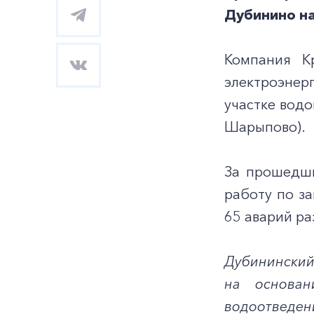
Дубинино на
Компания К
электроэнер
участке водо
Шарыпово).
За прошедши
работу по за
65 аварий ра
Дубининский
на основан
водоотведе