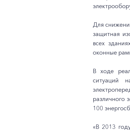
электрообор
Для снижени
защитная из
всех здания
оконные рам
В ходе реа
ситуаций н
электропере
различного 
100 энергос
«В 2013 год