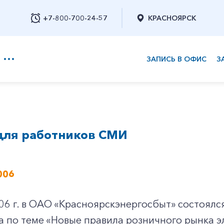
+7-800-700-24-57
КРАСНОЯРСК
ЗАПИСЬ В ОФИС
З
+7-800-700-24-57
для работников СМИ
Заказать обратный звонок
006
06 г. в ОАО «Красноярскэнергосбыт» состоял
а по теме «Новые правила розничного рынка э