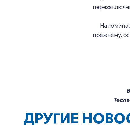
перезаключе
Напоминаем,
прежнему, о
В
Тесле
ДРУГИЕ НОВО