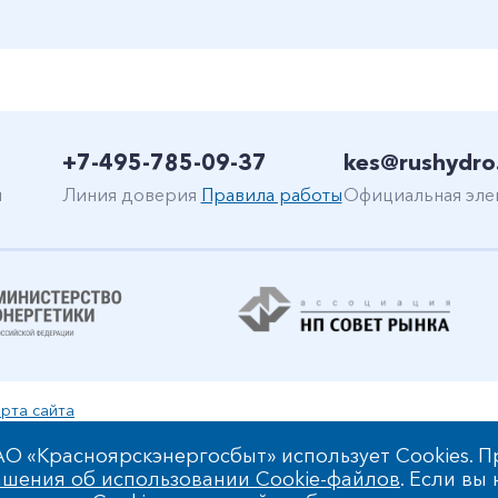
+7-495-785-09-37
kes@rushydro
н
Линия доверия
Правила работы
Официальная эле
рта сайта
уальной собственности
О «Красноярскэнергосбыт» использует Cookies. П
шения об использовании Cookie-файлов
. Если вы
 обработки персональных данных