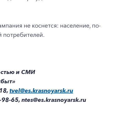
пания не коснется: население, по-
й потребителей.
остью и СМИ
сбыт»
-18,
tvel@es.krasnoyarsk.ru
98-65, ntes@es.krasnoyarsk.ru