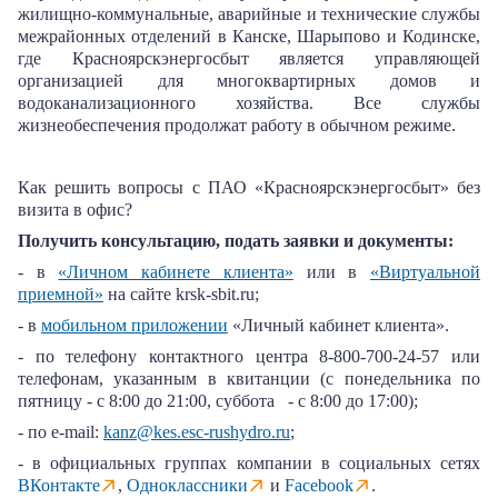
жилищно-коммунальные, аварийные и технические службы
межрайонных отделений в Канске, Шарыпово и Кодинске,
где Красноярскэнергосбыт является управляющей
организацией для многоквартирных домов и
водоканализационного хозяйства. Все службы
жизнеобеспечения продолжат работу в обычном режиме.
Как решить вопросы с ПАО «Красноярскэнергосбыт» без
визита в офис?
Получить консультацию, подать заявки и документы:
- в
«Личном кабинете клиента»
или в
«Виртуальной
приемной»
на сайте krsk-sbit.ru;
- в
мобильном приложении
«Личный кабинет клиента».
- по телефону контактного центра 8-800-700-24-57 или
телефонам, указанным в квитанции (с понедельника по
пятницу - с 8:00 до 21:00, суббота - с 8:00 до 17:00);
- по e-mail:
kanz@kes.esc-rushydro.ru
;
- в официальных группах компании в социальных сетях
ВКонтакте
,
Одноклассники
и
Facebook
.