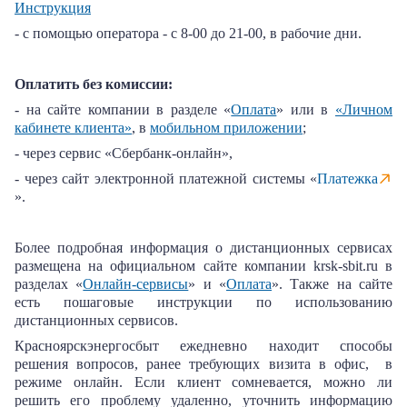
Инструкция
- с помощью оператора - с 8-00 до 21-00, в рабочие дни.
Оплатить без комиссии:
- на сайте компании в разделе «
Оплата
» или в
«Личном
кабинете клиента»
, в
мобильном приложении
;
- через сервис «Сбербанк-онлайн»,
- через сайт электронной платежной системы «
Платежка
».
Более подробная информация о дистанционных сервисах
размещена на официальном сайте компании krsk-sbit.ru в
разделах «
Онлайн-сервисы
» и «
Оплата
». Также на сайте
+7-800-700-24-57
есть пошаговые инструкции по использованию
Частным клиентам
дистанционных сервисов.
Корпоративным клиентам
Красноярскэнергосбыт ежедневно находит способы
решения вопросов, ранее требующих визита в офис, в
режиме онлайн. Если клиент сомневается, можно ли
решить его проблему удаленно, уточнить информацию