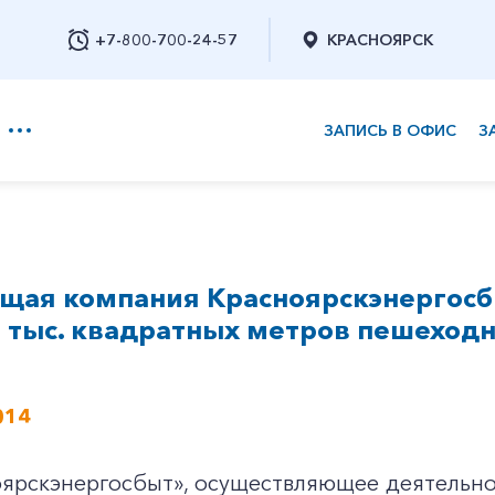
+7-800-700-24-57
КРАСНОЯРСК
ЗАПИСЬ В ОФИС
З
+7-800-700-24-57
щая компания Красноярскэнергосбы
Заказать обратный звонок
5 тыс. квадратных метров пешеходн
014
ярскэнергосбыт», осуществляющее деятельн