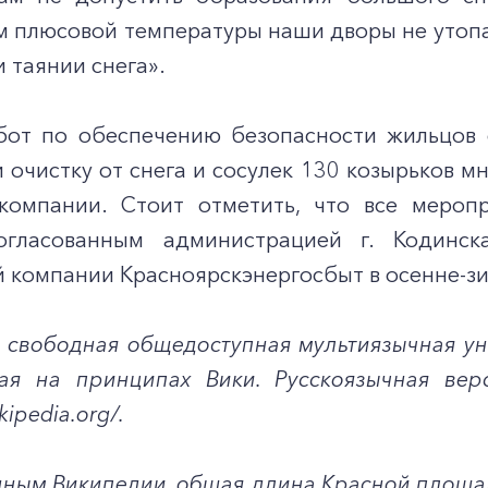
м плюсовой температуры наши дворы не утопа
и таянии снега».
бот по обеспечению безопасности жильцов 
 очистку от снега и сосулек 130 козырьков 
компании. Стоит отметить, что все мероп
согласованным администрацией г. Кодинс
компании Красноярскэнергосбыт в осенне-зим
– свободная общедоступная мультиязычная ун
ая на принципах Вики. Русскоязычная вер
kipedia.org/.
нным Википедии, общая длина Красной площад