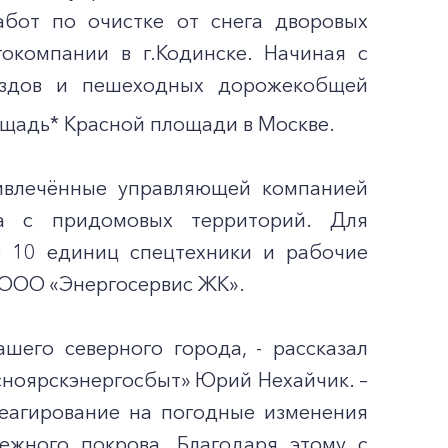
абот по очистке от снега дворовых
гокомпании в г.Кодинске. Начиная с
ездов и пешеходных дорожекобщей
лощадь* Красной площади в Москве.
ривлечённые управляющей компанией
га с придомовых территорий. Для
 10 единиц спецтехники и рабочие
 ООО «Энергосервис ЖК».
шего северного города, - рассказал
ноярскэнергосбыт» Юрий Нехайчик. –
еагирование на погодные изменения
ежного покрова. Благодаря этому с