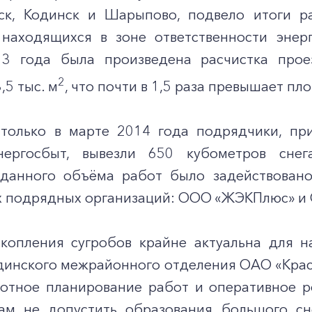
ск, Кодинск и Шарыпово, подвело итоги р
 находящихся в зоне ответственности энер
13 года была произведена расчистка про
2
5 тыс. м
, что почти в 1,5 раза превышает п
 только в марте 2014 года подрядчики, п
энергосбыт, вывезли 650 кубометров сне
данного объёма работ было задействовано
х подрядных организаций: ООО «ЖЭКПлюс» и
копления сугробов крайне актуальна для на
динского межрайонного отделения ОАО «Крас
отное планирование работ и оперативное р
ам не допустить образования большого сн