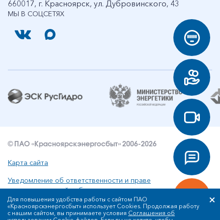
660017, г. Красноярск, ул. Дубровинского, 43
МЫ В СОЦСЕТЯХ
© ПАО «Красноярскэнергосбыт» 2006-2026
Карта сайта
Уведомление об ответственности и праве
интеллектуальной собственности
Для повышения удобства работы с сайтом ПАО
«Красноярскэнергосбыт» использует Cookies. Продолжая работу
Политика ПАО «Красноярскэнергосбыт» в отношении
с нашим сайтом, вы принимаете условия
Соглашения об
обработки персональных данных
использовании Cookie-файлов
. Если вы не хотите, чтобы