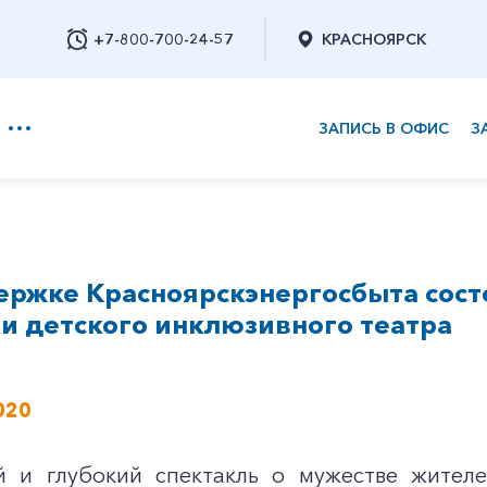
+7-800-700-24-57
КРАСНОЯРСК
ЗАПИСЬ В ОФИС
З
+7-800-700-24-57
ержке Красноярскэнергосбыта сост
Заказать обратный звонок
и детского инклюзивного театра
020
й и глубокий спектакль о мужестве жител