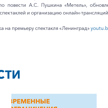
по повести А.С. Пушкина «Метель», обнов
спектаклей и организацию онлайн-трансляций
ка на премьеру спектакля «Ленинград»
youtu.
СТИ
+7-800-700-24-57
Частным клиентам