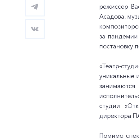
режиссер Ва
Асадова, муз
композиторов
за пандемии 
постановку п
«Театр-студ
уникальные 
занимаютс
исполнитель
студии «Отк
директора П
Помимо спек