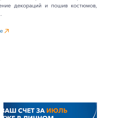
ление декораций и пошив костюмов,
.
be