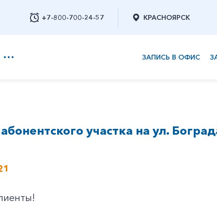
+7-800-700-24-57
КРАСНОЯРСК
ЗАПИСЬ В ОФИС
З
+7-800-700-24-57
абонентского участка на ул. Боград
Заказать обратный звонок
21
лиенты!