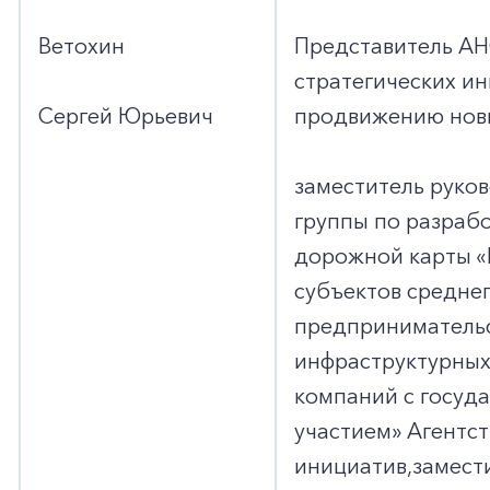
Ветохин
Представитель АН
стратегических ин
Сергей Юрьевич
продвижению новы
заместитель руко
группы по разраб
дорожной карты «
субъектов среднег
предпринимательс
инфраструктурных
компаний с госуд
участием» Агентст
инициатив,замест