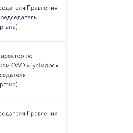
седателя Правления
председатель
ргана)
иректор по
пкам ОАО «РусГидро»
дседателя
ргана)
седателя Правления