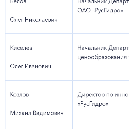
+7-800-700-24-57
Белов
Начальник Департ
Частным клиентам
ОАО «РусГидро»
Олег Николаевич
Корпоративным клиентам
Заказать обратный звонок
Киселев
Начальник Департ
ценообразования 
Олег Иванович
Козлов
Директор по инн
«РусГидро»
Михаил Вадимович