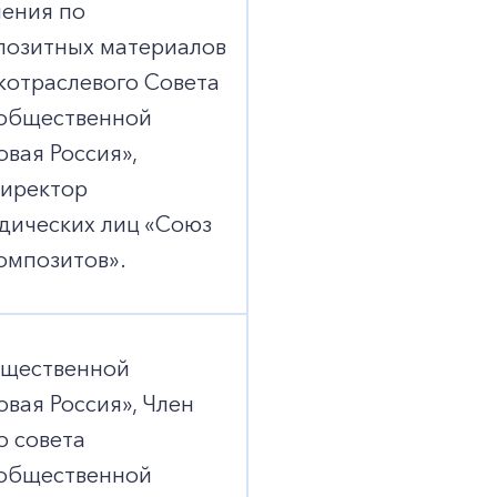
ления по
позитных материалов
отраслевого Совета
общественной
вая Россия»,
иректор
ических лиц «Союз
омпозитов».
бщественной
вая Россия», Член
 совета
общественной