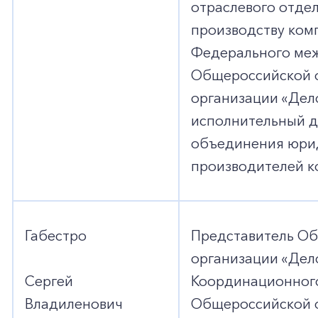
отраслевого отде
производству ком
Федерального меж
Общероссийской 
организации «Дело
исполнительный д
объединения юрид
производителей к
Габестро
Представитель О
организации «Дело
Сергей
Координационного
Владиленович
Общероссийской 