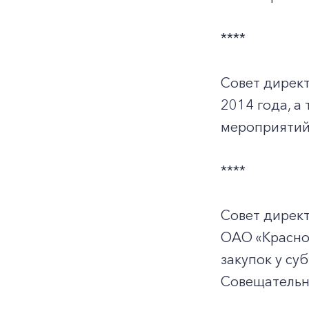
****
Совет директ
2014 года, а
мероприятий
****
Совет дирек
ОАО «Красноя
закупок у су
Совещательн