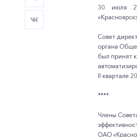
30 июля 20
«Красноярскэ
Совет дирек
органа Общес
был принят 
автоматизир
II квартале 2
****
Члены Совет
эффективност
ОАО «Красноя