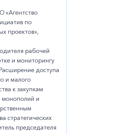
О «Агентство
ициатив по
х проектов»,
водителя рабочей
отке и мониторингу
Расширение доступа
о и малого
тва к закупкам
 монополий и
арственным
ва стратегических
итель председателя