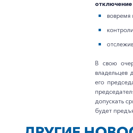
отключение 
вовремя 
контроли
отслежив
В свою оче
владельцев 
его председ
председател
допускать ср
будет предъя
ДРУГИЕ НОВО