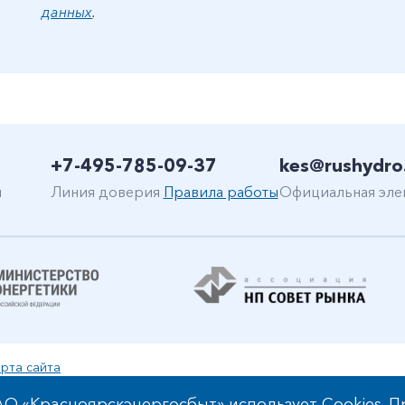
данных
.
+7-495-785-09-37
kes@rushydro
н
Линия доверия
Правила работы
Официальная эле
рта сайта
уальной собственности
О «Красноярскэнергосбыт» использует Cookies. П