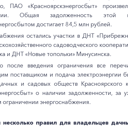
тво, ПАО «Красноярскэнергосбыт» произве
ергии. Общая задолженность этой к
ергосбытом достигает 84,5 млн рублей.
набжения остались участки в ДНТ «Прибреж
ьскохозяйственного садоводческого кооперат
ка и ДНТ «Новые топольки» Минусинска.
то после введения ограничения все переч
им поставщиком и подача электроэнергии был
дачных и садовых обществ Красноярского 
энергосбыт» о наличии задолженности, за 
 ограничении энергоснабжения.
 несколько правил для владельцев дачны