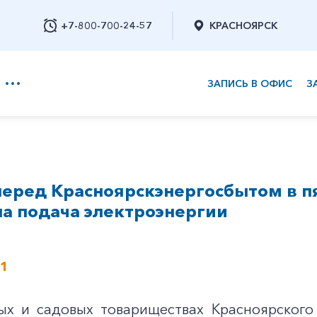
+7-800-700-24-57
КРАСНОЯРСК
ЗАПИСЬ В ОФИС
З
+7-800-700-24-57
перед Красноярскэнергосбытом в п
Заказать обратный звонок
а подача электроэнергии
21
ых и садовых товариществах Красноярского