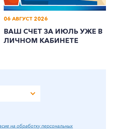
06 АВГУСТ 2026
0
ВАШ СЧЕТ ЗА ИЮЛЬ УЖЕ В
И
ЛИЧНОМ КАБИНЕТЕ
П
Э
А
асие на обработку персональных