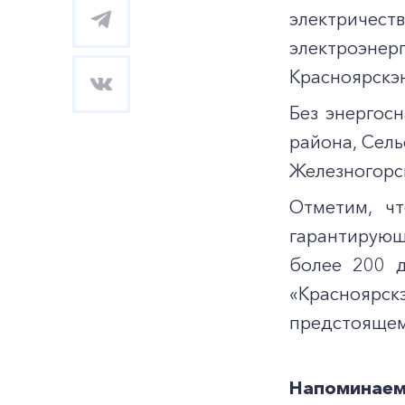
электричес
электроэн
Красноярскэн
Без энергос
района, Сел
Железногорс
Отметим, ч
гарантирующ
более 200 
«Красноярск
предстоящем
Напоминаем