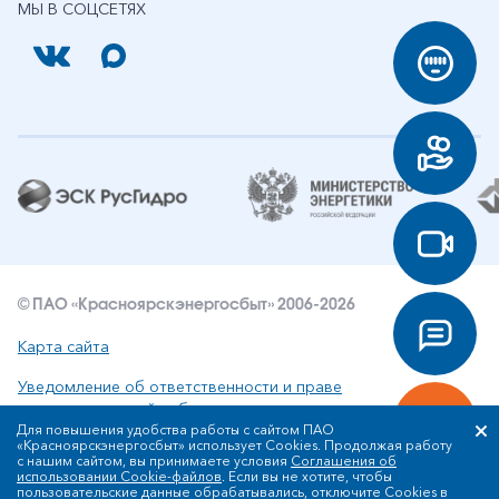
МЫ В СОЦСЕТЯХ
© ПАО «Красноярскэнергосбыт» 2006-2026
Карта сайта
Уведомление об ответственности и праве
интеллектуальной собственности
Для повышения удобства работы с сайтом ПАО
«Красноярскэнергосбыт» использует Cookies. Продолжая работу
Политика ПАО «Красноярскэнергосбыт» в отношении
с нашим сайтом, вы принимаете условия
Соглашения об
обработки персональных данных
использовании Cookie-файлов
. Если вы не хотите, чтобы
пользовательские данные обрабатывались, отключите Cookies в