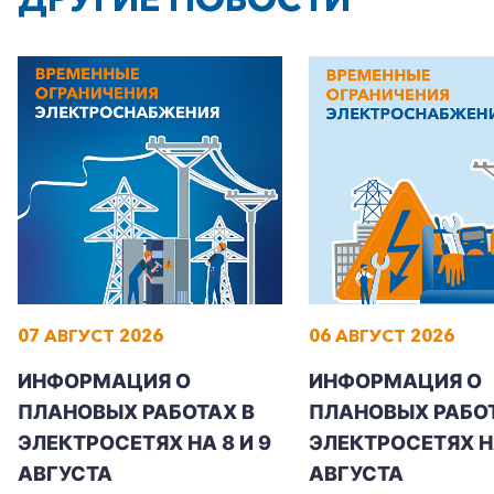
Частным клиентам
Корпоративным клиентам
Заказать обратный звонок
07 АВГУСТ 2026
06 АВГУСТ 2026
ИНФОРМАЦИЯ О
ИНФОРМАЦИЯ О
ПЛАНОВЫХ РАБОТАХ В
ПЛАНОВЫХ РАБОТ
ЭЛЕКТРОСЕТЯХ НА 8 И 9
ЭЛЕКТРОСЕТЯХ Н
АВГУСТА
АВГУСТА