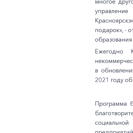
многое друг
управление
Красноярск
подарок», - 
образования
Ежегодно 
некоммерчес
в обновлени
2021 году об
Программа б
благотворит
социальной
предприятий