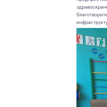
здравоохра
благотвор
инфраструкт