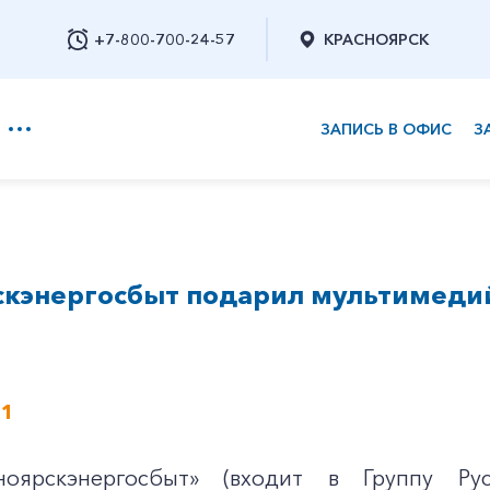
+7-800-700-24-57
КРАСНОЯРСК
ЗАПИСЬ В ОФИС
З
+7-800-700-24-57
скэнергосбыт подарил мультимеди
Заказать обратный звонок
21
оярскэнергосбыт» (входит в Группу Ру