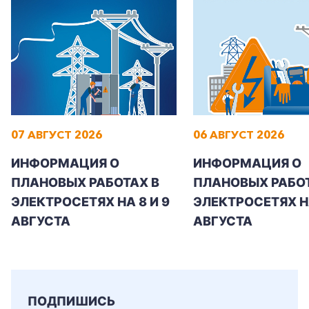
+7-800-700-24-57
Частным клиентам
07 АВГУСТ 2026
06 АВГУСТ 2026
Корпоративным клиентам
ИНФОРМАЦИЯ О
ИНФОРМАЦИЯ О
ПЛАНОВЫХ РАБОТАХ В
ПЛАНОВЫХ РАБОТ
Заказать обратный звонок
ЭЛЕКТРОСЕТЯХ НА 8 И 9
ЭЛЕКТРОСЕТЯХ Н
АВГУСТА
АВГУСТА
ПОДПИШИСЬ