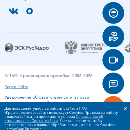
© ПАО «Красноярскэнергосбыт» 2006-2026
Карта сайта
Уведомление об ответственности и праве
интеллектуальной собственности
Для повышения удобства работы с сайтом ПАО
«Красноярскэнергосбыт» использует Cookies. Продолжая работу
Политика ПАО «Красноярскэнергосбыт» в отношении
с нашим сайтом, вы принимаете условия
Соглашения об
обработки персональных данных
использовании Cookie-файлов
. Если вы не хотите, чтобы
пользовательские данные обрабатывались, отключите Cookies в
настройках браузера.