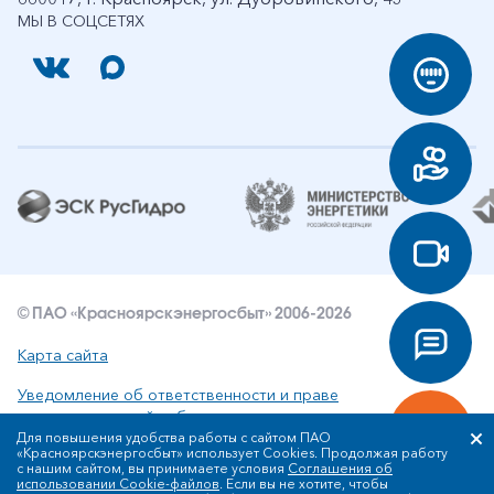
МЫ В СОЦСЕТЯХ
© ПАО «Красноярскэнергосбыт» 2006-2026
Карта сайта
Уведомление об ответственности и праве
интеллектуальной собственности
Для повышения удобства работы с сайтом ПАО
«Красноярскэнергосбыт» использует Cookies. Продолжая работу
Политика ПАО «Красноярскэнергосбыт» в отношении
с нашим сайтом, вы принимаете условия
Соглашения об
обработки персональных данных
использовании Cookie-файлов
. Если вы не хотите, чтобы