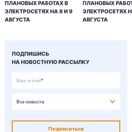
ПЛАНОВЫХ РАБОТАХ В
ПЛАНОВЫХ РАБОТ
+7-800-700-24-57
ЭЛЕКТРОСЕТЯХ НА 8 И 9
ЭЛЕКТРОСЕТЯХ Н
Частным клиентам
АВГУСТА
АВГУСТА
Корпоративным клиентам
Заказать обратный звонок
ПОДПИШИСЬ
НА НОВОСТНУЮ РАССЫЛКУ
Ваш e-mail
*
Все новости
Подписаться