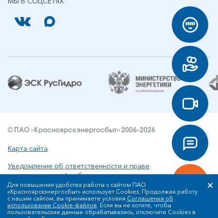
МЫ В СОЦСЕТЯХ
© ПАО «Красноярскэнергосбыт» 2006-2026
Карта сайта
Уведомление об ответственности и праве
интеллектуальной собственности
Для повышения удобства работы с сайтом ПАО
«Красноярскэнергосбыт» использует Cookies. Продолжая работу
Политика ПАО «Красноярскэнергосбыт» в отношении
с нашим сайтом, вы принимаете условия
Соглашения об
обработки персональных данных
использовании Cookie-файлов
. Если вы не хотите, чтобы
пользовательские данные обрабатывались, отключите Cookies в