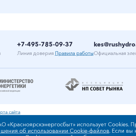
+7-495-785-09-37
kes@rushydro
н
Линия доверия
Правила работы
Официальная эле
рта сайта
уальной собственности
О «Красноярскэнергосбыт» использует Cookies. П
шения об использовании Cookie-файлов
. Если вы
 обработки персональных данных