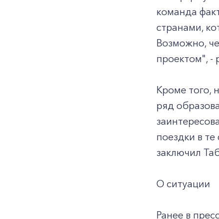
команда факт
странами, ко
Возможно, че
проектом", -
Кроме того, 
ряд образова
заинтересова
поездки в те
заключил Таб
О ситуации
Ранее в прес