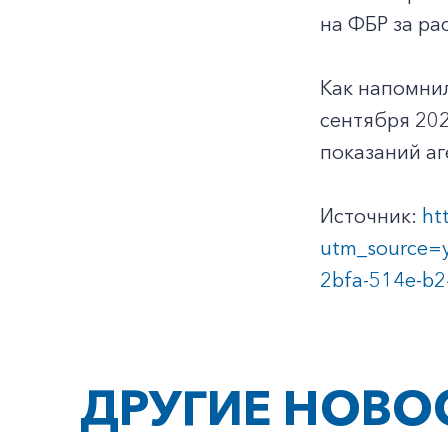
на ФБР за ра
Как напомнил
сентября 202
показаний аг
Источник:
ht
utm_source=
2bfa-514e-b
ДРУГИЕ НОВО