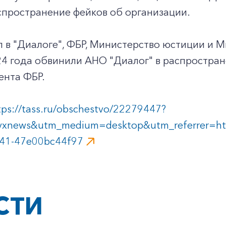
спространение фейков об организации.
 в "Диалоге", ФБР, Министерство юстиции и 
4 года обвинили АНО "Диалог" в распростране
ента ФБР.
tps://tass.ru/obschestvo/22279447?
yxnews&utm_medium=desktop&utm_referrer=
+7-800-700-24-57
Частным клиентам
241-47e00bc44f97
Корпоративным клиентам
СТИ
Заказать обратный звонок