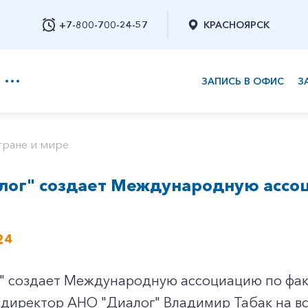
+7-800-700-24-57
КРАСНОЯРСК
ЗАПИСЬ В ОФИС
З
+7-800-700-24-57
тране и мире
лог" создает Международную ассо
Заказать обратный звонок
24
" создает Международную ассоциацию по фак
директор АНО "Диалог" Владимир Табак на вс