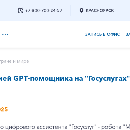
+7-800-700-24-57
КРАСНОЯРСК
ЗАПИСЬ В ОФИС
З
+7-800-700-24-57
тране и мире
ией GPT-помощника на "Госуслугах"
Заказать обратный звонок
025
 цифрового ассистента "Госуслуг" - робота "М