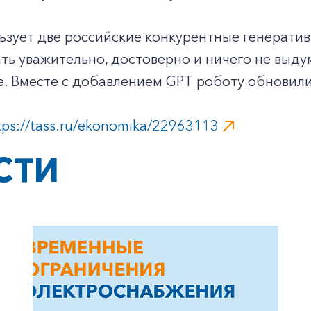
ьзует две российские конкурентные генератив
ть уважительно, достоверно и ничего не выду
. Вместе с добавлением GPT роботу обновили
tps://tass.ru/ekonomika/22963113
СТИ
+7-800-700-24-57
Частным клиентам