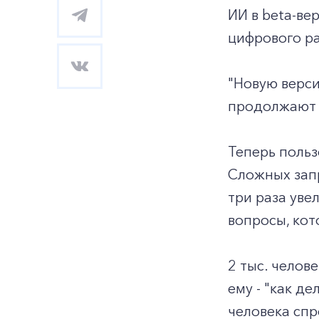
ИИ в beta-ве
цифрового ра
"Новую верси
продолжают е
Теперь польз
Сложных запр
три раза уве
вопросы, кот
2 тыс. челов
ему - "как д
человека спр