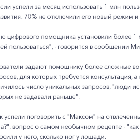
рсии успели за месяц использовать 1 млн пол
звития. 70% не отключили его новый режим и
ю цифрового помощника установили более 1 м
й пользоваться", - говорится в сообщении М
ователи задают помощнику более сложные воп
осов, для которых требуется консультация, а н
личилось число уникальных запросов, "люди ис
орых не задавали раньше".
ек успели поговорить с "Максом" на отвлечен
ела?", вопрос о самом необычном рецепте - "ка
осили у него, сколько ног у лошади.