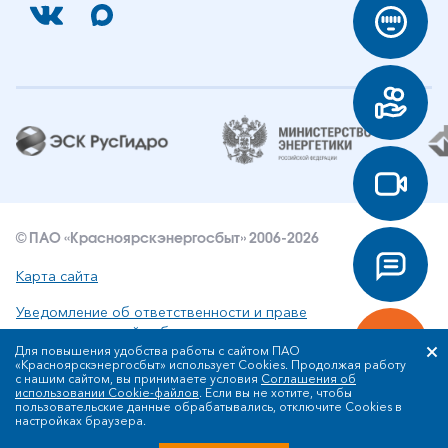
© ПАО «Красноярскэнергосбыт» 2006-2026
Карта сайта
Уведомление об ответственности и праве
интеллектуальной собственности
Для повышения удобства работы с сайтом ПАО
«Красноярскэнергосбыт» использует Cookies. Продолжая работу
Политика ПАО «Красноярскэнергосбыт» в отношении
с нашим сайтом, вы принимаете условия
Соглашения об
обработки персональных данных
использовании Cookie-файлов
. Если вы не хотите, чтобы
пользовательские данные обрабатывались, отключите Cookies в
настройках браузера.