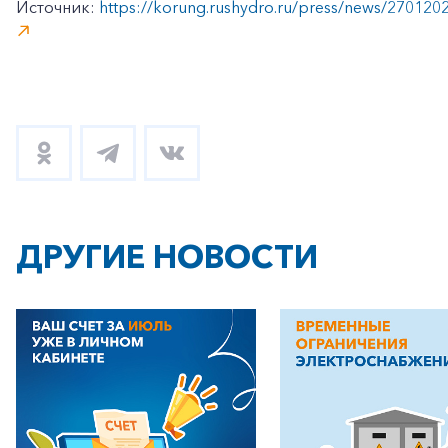
Источник:
https://korung.rushydro.ru/press/news/270120
+7-800-700-24-57
Частным клиентам
Корпоративным клиентам
Заказать обратный звонок
ДРУГИЕ НОВОСТИ