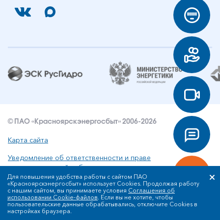
© ПАО «Красноярскэнергосбыт» 2006-2026
Карта сайта
Уведомление об ответственности и праве
интеллектуальной собственности
Для повышения удобства работы с сайтом ПАО
«Красноярскэнергосбыт» использует Cookies. Продолжая работу
Политика ПАО «Красноярскэнергосбыт» в отношении
с нашим сайтом, вы принимаете условия
Соглашения об
обработки персональных данных
использовании Cookie-файлов
. Если вы не хотите, чтобы
пользовательские данные обрабатывались, отключите Cookies в
настройках браузера.