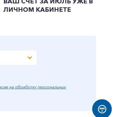
ВАШ СЧЕТ ЗА ИЮЛЬ УЖЕ В
И
ЛИЧНОМ КАБИНЕТЕ
П
Э
А
асие на обработку персональных