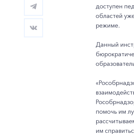
доступен пед
областей уж
режиме.
Данный инст
бюрократичес
образовател
«Рособрнадз
взаимодейст
Рособрнадзор
помочь им лу
рассчитывае
им справить