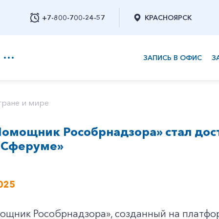
+7-800-700-24-57
КРАСНОЯРСК
ЗАПИСЬ В ОФИС
З
+7-800-700-24-57
тране и мире
Помощник Рособрнадзора» стал дос
Заказать обратный звонок
 «Сферуме»
025
ощник Рособрнадзора», созданный на платфор