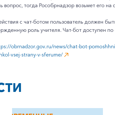
ь вопрос, тогда Рособрнадзор возьмет его на 
йствия с чат-ботом пользователь должен быт
ржденную роль учителя. Чат-бот доступен по 
tps://obrnadzor.gov.ru/news/chat-bot-pomoshhni
ol-vsej-strany-v-sferume/
+7-800-700-24-57
Частным клиентам
Корпоративным клиентам
СТИ
Заказать обратный звонок