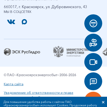
660017, г. Красноярск, ул. Дубровинского, 43
МЫ В СОЦСЕТЯХ
© ПАО «Красноярскэнергосбыт» 2006-2026
Карта сайта
Уведомление об ответственности и праве
интеллектуальной собственности
Для повышения удобства работы с сайтом ПАО
«Красноярскэнергосбыт» использует Cookies. Продолжая работу
Политика ПАО «Красноярскэнергосбыт» в отношении