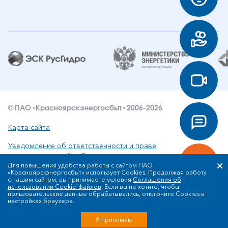
© ПАО «Красноярскэнергосбыт» 2006-2026
Карта сайта
Уведомление об ответственности и праве
интеллектуальной собственности
Для повышения удобства работы с сайтом ПАО
«Красноярскэнергосбыт» использует Cookies. Продолжая работу
Политика ПАО «Красноярскэнергосбыт» в отношении
с нашим сайтом, вы принимаете условия
Соглашения об
обработки персональных данных
использовании Cookie-файлов
. Если вы не хотите, чтобы
пользовательские данные обрабатывались, отключите Cookies в
настройках браузера.
Разработка сайта
Я принимаю