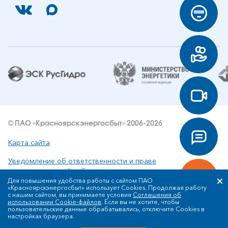
© ПАО «Красноярскэнергосбыт» 2006-2026
Карта сайта
Уведомление об ответственности и праве
интеллектуальной собственности
Для повышения удобства работы с сайтом ПАО
«Красноярскэнергосбыт» использует Cookies. Продолжая работу
Политика ПАО «Красноярскэнергосбыт» в отношении
с нашим сайтом, вы принимаете условия
Соглашения об
обработки персональных данных
использовании Cookie-файлов
. Если вы не хотите, чтобы
пользовательские данные обрабатывались, отключите Cookies в
настройках браузера.