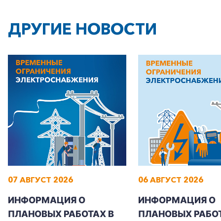
+7-800-700-24-57
Частным клиентам
ДРУГИЕ НОВОСТИ
Корпоративным клиентам
Заказать обратный звонок
07 АВГУСТ 2026
06 АВГУСТ 2026
ИНФОРМАЦИЯ О
ИНФОРМАЦИЯ О
ПЛАНОВЫХ РАБОТАХ В
ПЛАНОВЫХ РАБОТ