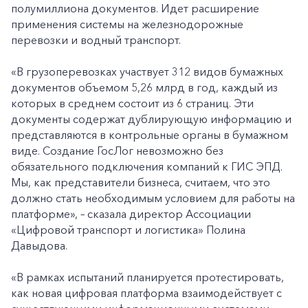
полумиллиона документов. Идет расширение
применения системы на железнодорожные
перевозки и водный транспорт.
+7-800-700-24-57
Частным клиентам
«В грузоперевозках участвует 312 видов бумажных
Корпоративным клиентам
документов объемом 5,26 млрд в год, каждый из
которых в среднем состоит из 6 страниц. Эти
документы содержат дублирующую информацию и
Заказать обратный звонок
представляются в контрольные органы в бумажном
виде. Создание ГосЛог невозможно без
обязательного подключения компаний к ГИС ЭПД.
Мы, как представители бизнеса, считаем, что это
должно стать необходимым условием для работы на
платформе», – сказала директор Ассоциации
«Цифровой транспорт и логистика» Полина
Давыдова.
«В рамках испытаний планируется протестировать,
как новая цифровая платформа взаимодействует с