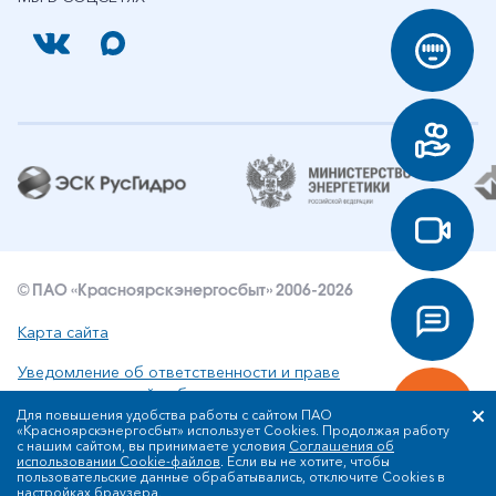
© ПАО «Красноярскэнергосбыт» 2006-2026
Карта сайта
Уведомление об ответственности и праве
интеллектуальной собственности
Для повышения удобства работы с сайтом ПАО
«Красноярскэнергосбыт» использует Cookies. Продолжая работу
Политика ПАО «Красноярскэнергосбыт» в отношении
с нашим сайтом, вы принимаете условия
Соглашения об
обработки персональных данных
использовании Cookie-файлов
. Если вы не хотите, чтобы
пользовательские данные обрабатывались, отключите Cookies в
настройках браузера.