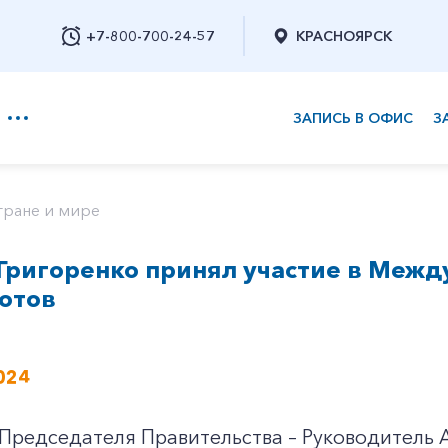
+7-800-700-24-57
КРАСНОЯРСК
ЗАПИСЬ В ОФИС
З
+7-800-700-24-57
тране и мире
Григоренко принял участие в Межд
Заказать обратный звонок
отов
024
Председателя Правительства – Руководитель 