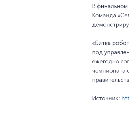
В финальном
Команда «Сев
демонстриру
«Битва робот
под управле
ежегодно со
чемпионата 
правительств
Источник:
ht