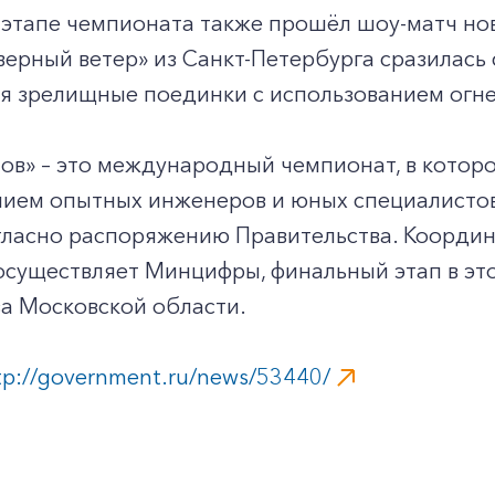
 этапе чемпионата также прошёл шоу-матч но
ерный ветер» из Санкт-Петербурга сразилась 
я зрелищные поединки с использованием огне
ов» – это международный чемпионат, в котор
нием опытных инженеров и юных специалистов
гласно распоряжению Правительства. Коорди
осуществляет Минцифры, финальный этап в эт
а Московской области.
+7-800-700-24-57
Частным клиентам
tp://government.ru/news/53440/
Корпоративным клиентам
Заказать обратный звонок