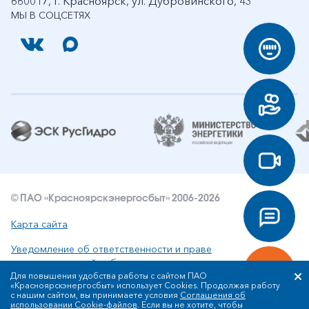
660017, г. Красноярск, ул. Дубровинского, 43
МЫ В СОЦСЕТЯХ
© ПАО «Красноярскэнергосбыт» 2006-2026
Карта сайта
Уведомление об ответственности и праве
интеллектуальной собственности
Для повышения удобства работы с сайтом ПАО
«Красноярскэнергосбыт» использует Cookies. Продолжая работу
Политика ПАО «Красноярскэнергосбыт» в отношении
с нашим сайтом, вы принимаете условия
Соглашения об
обработки персональных данных
использовании Cookie-файлов
. Если вы не хотите, чтобы