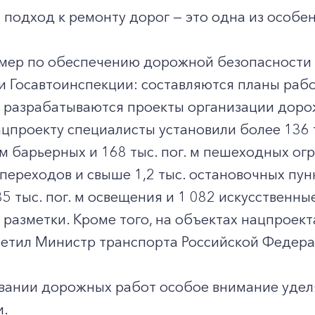
подход к ремонту дорог — это одна из особе
 мер по обеспечению дорожной безопасности 
и Госавтоинспекции: составляются планы раб
 разрабатываются проекты организации дорож
цпроекту специалисты установили более 136 т
. м барьерных и 168 тыс. пог. м пешеходных ог
ереходов и свыше 1,2 тыс. остановочных пунк
35 тыс. пог. м освещения и 1 082 искусственн
 м разметки. Кроме того, на объектах нацпроек
метил Министр транспорта Российской Федера
вании дорожных работ особое внимание уде
и.