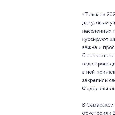
«Только в 20
досуговым уч
населенных п
курсируют ш
важна и прос
безопасного 
года провод
в ней принял
закрепили св
Федеральног
В Самарской 
обустроили 2