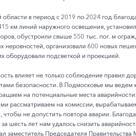
+7-800-700-24-57
Частным клиентам
 области в период с 2019 по 2024 год благод
Корпоративным клиентам
415 км линий наружного освещения, установил
оров, обустроили свыше 550 тыс. пог. м огражд
х неровностей, организовали 600 новых пешех
Заказать обратный звонок
х оборудовали подсветкой и проекцией.
ость влияет не только соблюдение правил до
нтами безопасности. В Подмосковье мы ведем
ращаем на потенциальные места аварийности:
ми рассматриваем на комиссии, вырабатывае
 чтобы не допустить повтора аварии. Благод
за шесть лет нам удалось снизить аварийност
зал заместитель Председателя Правительства 