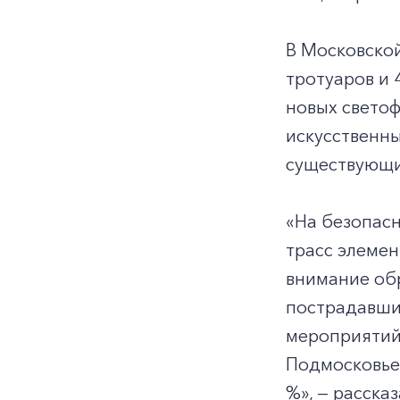
В Московской
тротуаров и 
новых светоф
искусственны
существующи
«На безопасн
трасс элеме
внимание об
пострадавши
мероприятий,
Подмосковье 
%», — расска