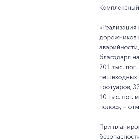
Комплексный 
«Реализация
дорожников 
аварийности,
благодаря на
701 тыс. пог
пешеходных п
тротуаров, 3
10 тыс. пог.
полос», — от
При планиро
безопасност