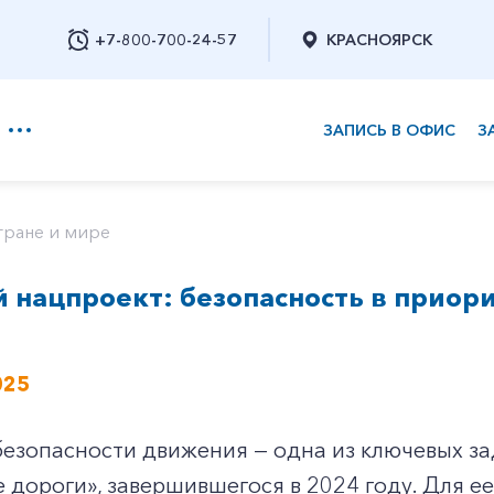
+7-800-700-24-57
КРАСНОЯРСК
ЗАПИСЬ В ОФИС
З
+7-800-700-24-57
тране и мире
нацпроект: безопасность в приор
Заказать обратный звонок
025
езопасности движения — одна из ключевых за
 дороги», завершившегося в 2024 году. Для е