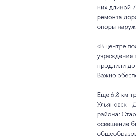
них длиной 7
ремонта доро
опоры наруж
«В центре по
учреждение п
продлили до 
Важно обеспе
Еще 6,8 км т
Ульяновск – 
района: Стар
освещение б
общеобразов