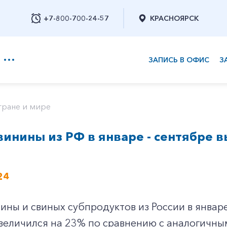
+7-800-700-24-57
КРАСНОЯРСК
ЗАПИСЬ В ОФИС
З
+7-800-700-24-57
тране и мире
винины из РФ в январе - сентябре 
Заказать обратный звонок
24
ины и свиных субпродуктов из России в январе
еличился на 23% по сравнению с аналогичным