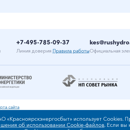
+7-495-785-09-37
kes@rushydro
н
Линия доверия
Правила работы
Официальная эле
рта сайта
уальной собственности
О «Красноярскэнергосбыт» использует Cookies. П
шения об использовании Cookie-файлов
. Если вы
 обработки персональных данных