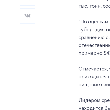
тыс. тонн, с
"По оценкам 
субпродуктов
сравнению с
отечественны
примерно $43
Отмечается, 
приходится н
пищевые сви
Лидером сред
находится Вь