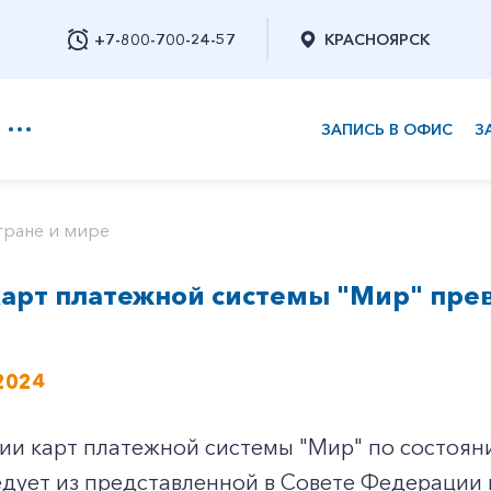
+7-800-700-24-57
КРАСНОЯРСК
ЗАПИСЬ В ОФИС
З
+7-800-700-24-57
тране и мире
арт платежной системы "Мир" пре
Заказать обратный звонок
2024
и карт платежной системы "Мир" по состояни
едует из представленной в Совете Федерации