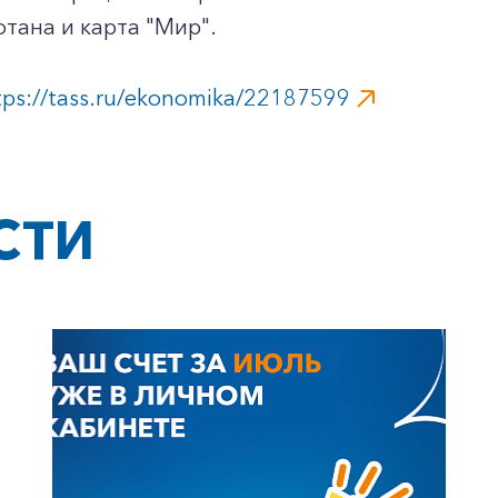
тана и карта "Мир".
tps://tass.ru/ekonomika/22187599
СТИ
+7-800-700-24-57
Частным клиентам