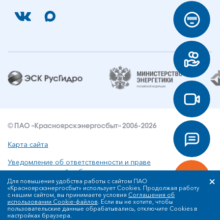
© ПАО «Красноярскэнергосбыт» 2006-2026
Карта сайта
Уведомление об ответственности и праве
интеллектуальной собственности
Для повышения удобства работы с сайтом ПАО
«Красноярскэнергосбыт» использует Cookies. Продолжая работу
Политика ПАО «Красноярскэнергосбыт» в отношении
с нашим сайтом, вы принимаете условия
Соглашения об
обработки персональных данных
использовании Cookie-файлов
. Если вы не хотите, чтобы
пользовательские данные обрабатывались, отключите Cookies в
настройках браузера.