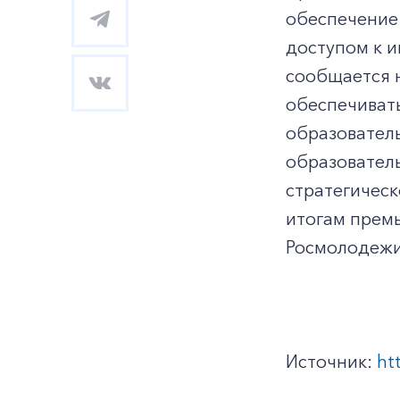
обеспечение
доступом к 
сообщается н
обеспечивать
образователь
образовател
стратегическ
итогам прем
Росмолодежи
Источник:
ht