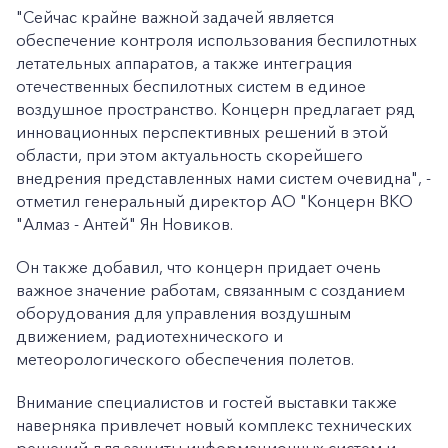
"Сейчас крайне важной задачей является
обеспечение контроля использования беспилотных
летательных аппаратов, а также интеграция
отечественных беспилотных систем в единое
воздушное пространство. Концерн предлагает ряд
инновационных перспективных решений в этой
области, при этом актуальность скорейшего
внедрения представленных нами систем очевидна", -
отметил генеральный директор АО "Концерн ВКО
"Алмаз - Антей" Ян Новиков.
Он также добавил, что концерн придает очень
важное значение работам, связанным с созданием
оборудования для управления воздушным
движением, радиотехнического и
+7-800-700-24-57
метеорологического обеспечения полетов.
Частным клиентам
Внимание специалистов и гостей выставки также
Корпоративным клиентам
наверняка привлечет новый комплекс технических