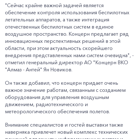
"Сейчас крайне важной задачей является
обеспечение контроля использования беспилотных
летательных аппаратов, а также интеграция
отечественных беспилотных систем в единое
воздушное пространство. Концерн предлагает ряд
инновационных перспективных решений в этой
области, при этом актуальность скорейшего
внедрения представленных нами систем очевидна", -
отметил генеральный директор АО "Концерн ВКО
"Алмаз - Антей" Ян Новиков.
Он также добавил, что концерн придает очень
важное значение работам, связанным с созданием
оборудования для управления воздушным
+7-800-700-24-57
движением, радиотехнического и
Частным клиентам
метеорологического обеспечения полетов.
Корпоративным клиентам
Внимание специалистов и гостей выставки также
наверняка привлечет новый комплекс технических