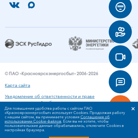
© ПАО «Красноярскэнергосбыт» 2006-2026
Карта сайта
Уведомление об ответственности и праве
интеллектуальной собственности
Для повышения удобства работы с сайтом ПАО
«Красноярскэнергосбыт» использует Cookies. Продолжая работу
Политика ПАО «Красноярскэнергосбыт» в отношении
с нашим сайтом, вы принимаете условия
Соглашения об
обработки персональных данных
использовании Cookie-файлов
. Если вы не хотите, чтобы
пользовательские данные обрабатывались, отключите Cookies в
настройках браузера.