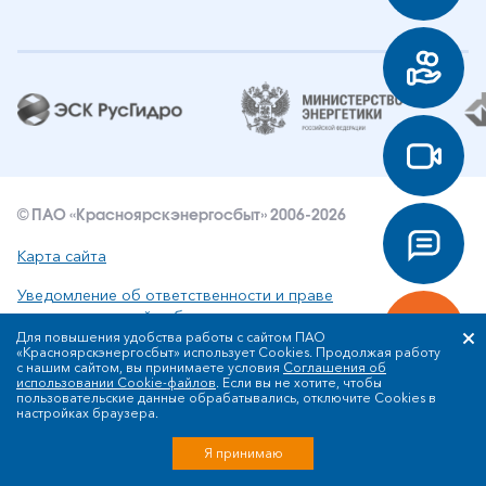
© ПАО «Красноярскэнергосбыт» 2006-2026
Карта сайта
Уведомление об ответственности и праве
интеллектуальной собственности
Для повышения удобства работы с сайтом ПАО
«Красноярскэнергосбыт» использует Cookies. Продолжая работу
Политика ПАО «Красноярскэнергосбыт» в отношении
с нашим сайтом, вы принимаете условия
Соглашения об
обработки персональных данных
использовании Cookie-файлов
. Если вы не хотите, чтобы
пользовательские данные обрабатывались, отключите Cookies в
настройках браузера.
Разработка сайта
Я принимаю