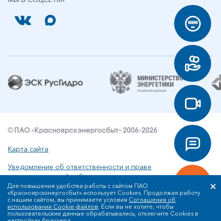
© ПАО «Красноярскэнергосбыт» 2006-2026
Карта сайта
Уведомление об ответственности и праве
интеллектуальной собственности
Для повышения удобства работы с сайтом ПАО
«Красноярскэнергосбыт» использует Cookies. Продолжая работу
Политика ПАО «Красноярскэнергосбыт» в отношении
с нашим сайтом, вы принимаете условия
Соглашения об
обработки персональных данных
использовании Cookie-файлов
. Если вы не хотите, чтобы
пользовательские данные обрабатывались, отключите Cookies в
настройках браузера.