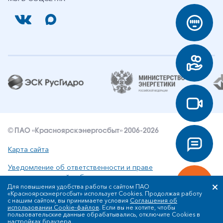
© ПАО «Красноярскэнергосбыт» 2006-2026
Карта сайта
Уведомление об ответственности и праве
интеллектуальной собственности
Для повышения удобства работы с сайтом ПАО
«Красноярскэнергосбыт» использует Cookies. Продолжая работу
Политика ПАО «Красноярскэнергосбыт» в отношении
с нашим сайтом, вы принимаете условия
Соглашения об
обработки персональных данных
использовании Cookie-файлов
. Если вы не хотите, чтобы
пользовательские данные обрабатывались, отключите Cookies в
настройках браузера.