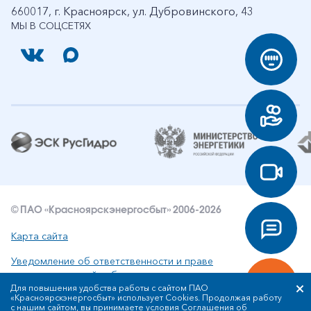
660017, г. Красноярск, ул. Дубровинского, 43
МЫ В СОЦСЕТЯХ
© ПАО «Красноярскэнергосбыт» 2006-2026
Карта сайта
Уведомление об ответственности и праве
интеллектуальной собственности
Для повышения удобства работы с сайтом ПАО
«Красноярскэнергосбыт» использует Cookies. Продолжая работу
Политика ПАО «Красноярскэнергосбыт» в отношении
с нашим сайтом, вы принимаете условия
Соглашения об