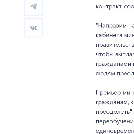
контракт, с
"Направим на
кабинета ми
правительств
чтобы выплат
гражданами в
людям преод
Премьер-мини
гражданам, к
преодолеть".
переобучение
единовременн