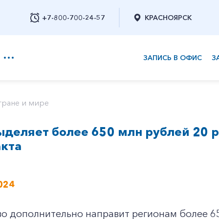
+7-800-700-24-57
КРАСНОЯРСК
ЗАПИСЬ В ОФИС
З
+7-800-700-24-57
тране и мире
деляет более 650 млн рублей 20 
Заказать обратный звонок
акта
024
во дополнительно направит регионам более 6