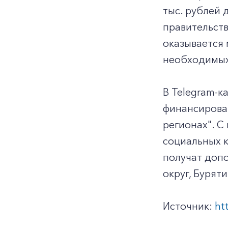
тыс. рублей 
правительств
оказывается 
необходимых
В Telegram-к
финансирова
регионах". С
социальных к
получат допо
округ, Бурят
Источник:
ht