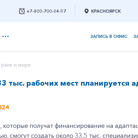
+7-800-700-24-57
КРАСНОЯРСК
ЗАПИСЬ В ОФИС
З
+7-800-700-24-57
тране и мире
33 тыс. рабочих мест планируется 
Заказать обратный звонок
024
 которые получат финансирование на адаптац
ю, смогут создать около 33,5 тыс. специализ