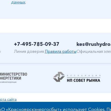
данных
.
+7-495-785-09-37
kes@rushydro
н
Линия доверия
Правила работы
Официальная эле
рта сайта
уальной собственности
О «Красноярскэнергосбыт» использует Cookies. П