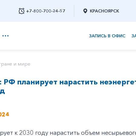
+7-800-700-24-57
КРАСНОЯРСК
ЗАПИСЬ В ОФИС
З
+7-800-700-24-57
тране и мире
 РФ планирует нарастить неэнерге
Заказать обратный звонок
рд
024
рует к 2030 году нарастить объем несырьевог