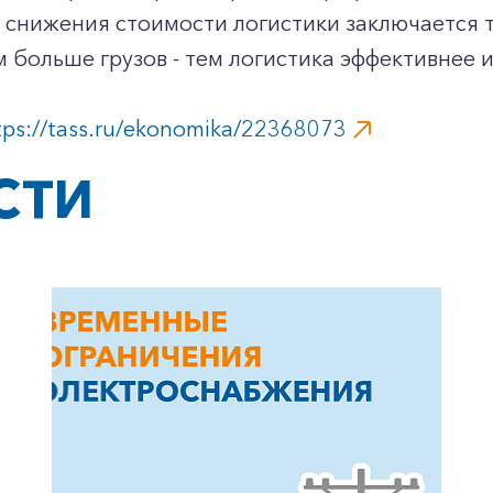
 снижения стоимости логистики заключается 
м больше грузов - тем логистика эффективнее 
tps://tass.ru/ekonomika/22368073
СТИ
+7-800-700-24-57
Частным клиентам
Корпоративным клиентам