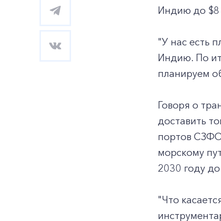
Индию до $8
"У нас есть 
Индию. По ит
планируем об
Говоря о тра
доставить то
портов СЗФО
морскому пут
2030 году до
"Что касаетс
инструмента