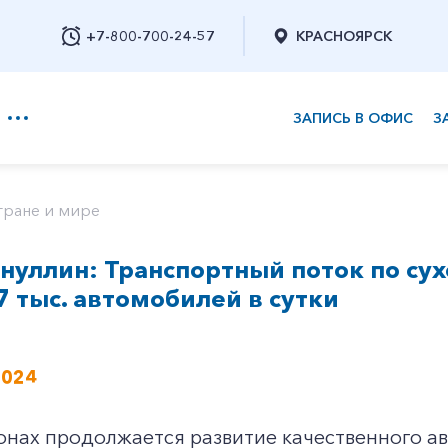
+7-800-700-24-57
КРАСНОЯРСК
ЗАПИСЬ В ОФИС
З
+7-800-700-24-57
тране и мире
нуллин: Транспортный поток по с
Заказать обратный звонок
7 тыс. автомобилей в сутки
2024
онах продолжается развитие качественного а