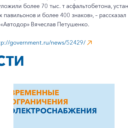
уложили более 70 тыс. т асфальтобетона, уста
 павильонов и более 400 знаков», – рассказа
 «Автодор» Вячеслав Петушенко.
tp://government.ru/news/52429/
СТИ
+7-800-700-24-57
Частным клиентам