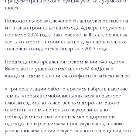
предусмотрена реконструкция участка Сухумского
шоссе.
Положительное заключение «Главгосэкспертизы» на I
и II этапы строительства обхода Адлера получено в
сентябре 2024 года. Заключение на III этап, основная
часть которого – строительство двух параллельных
тоннелей, ожидается в I квартале 2025 года.
Председатель правления госкомпании «Автодор»
Вячеслав Петушенко отметил, что М-4 «Дон» с
+7-800-700-24-57
каждым годом становится комфортнее и безопаснее.
Частным клиентам
«При реализации работ стараемся набрать высокие
Корпоративным клиентам
темпы, чтобы автомобилисты как можно быстрее
смогли ездить по качественным дорогам. Важно
отметить, что мы не только неукоснительно
Заказать обратный звонок
соблюдаем технологии при замене дорожной
одежды, но и расширяем проезжую часть, а также
устанавливаем линии искусственного освещения, что