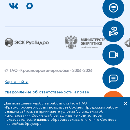
© ПАО «Красноярскэнергосбыт» 2006-2026
Карта сайта
Уведомление об ответственности и праве
интеллектуальной собственности
Для повышения удобства работы с сайтом ПАО
«Красноярскэнергосбыт» использует Cookies. Продолжая работу
Политика ПАО «Красноярскэнергосбыт» в отношении
с нашим сайтом, вы принимаете условия
Соглашения об
обработки персональных данных
использовании Cookie-файлов
. Если вы не хотите, чтобы
пользовательские данные обрабатывались, отключите Cookies в
настройках браузера.